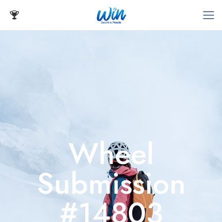
Wheel
Submission
#14803