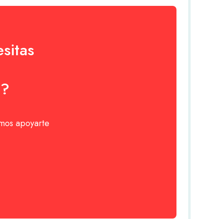
sitas
o?
emos apoyarte