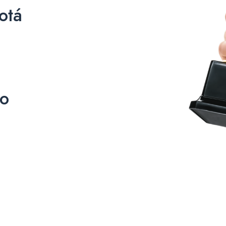
otá
co