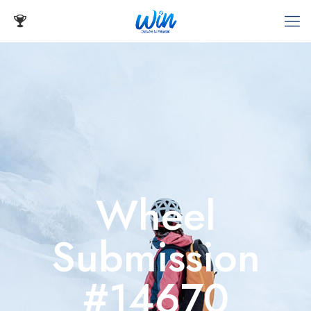
Wheel
Submission
#14670