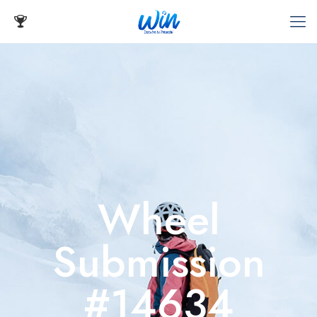
Wheel
Submission
#14634