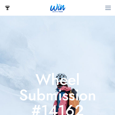
Wheel
Submission
#14162