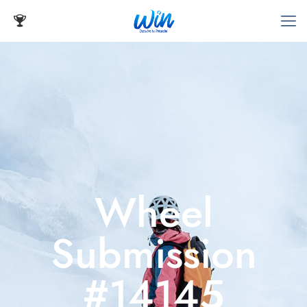
Wheel
Submission
#14145