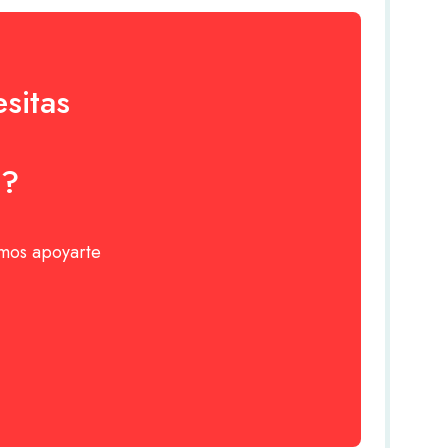
sitas
o?
emos apoyarte