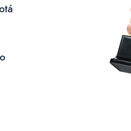
otá
co