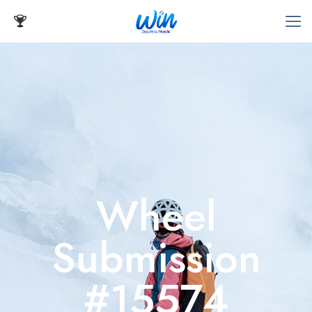
Wheel
Submission
#15574