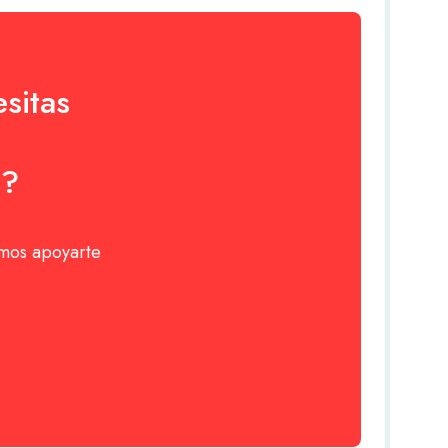
sitas
o?
emos apoyarte