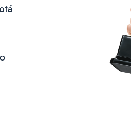
otá
co