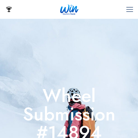
Wheel
Submission
#14894