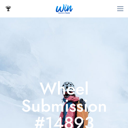
Wheel
Submission
#14893