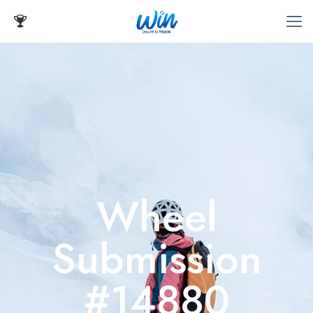
Wheel
Submission
#14880